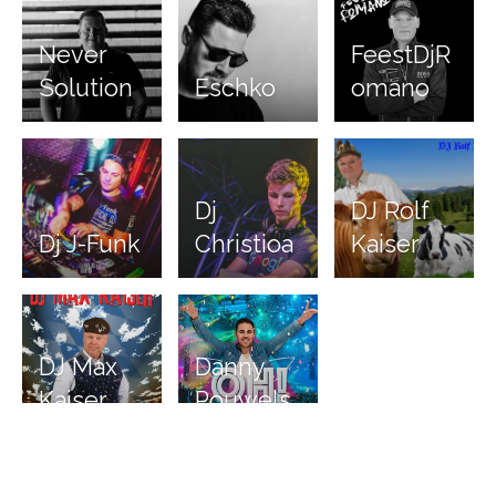
Never
FeestDjR
Solution
Eschko
omano
Dj
DJ Rolf
Dj J-Funk
Christioa
Kaiser
DJ Max
Danny
Kaiser
Pouwels