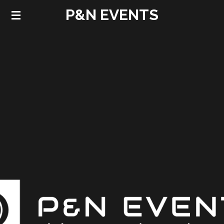
P&N EVENTS
Ga
direct
naar
de
hoofdinhoud