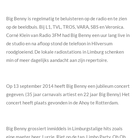
Big Benny is regelmatig te beluisteren op de radio en te zien
op de beeldbuis. Bij L1, TVL, TROS, VARA, SBS en Veronica.
Corné Klein van Radio 3FM had Big Benny een uur lang live in
de studio en na afloop stond de telefoon in Hilversum
roodgloeiend. De lokale radiostations in Limburg schenken
min of meer dagelijks aandacht aan zijn repertoire.
Op 13 september 2014 heeft Big Benny een jubileum concert
gegeven. (35 jaar carnavals artiest en 22 jaar Big Benny) Het
concert heeft plaats gevonden in de Ahoy te Rotterdam.
Big Benny grossiert inmiddels in Limburgstalige hits zoals
eine maeter beer, Lurrie, Riet op de tap, Limbo Party, Oh Oh