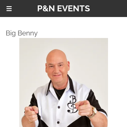
P&N EVENTS
Ga
direct
naar
de
Big Benny
hoofdinhoud