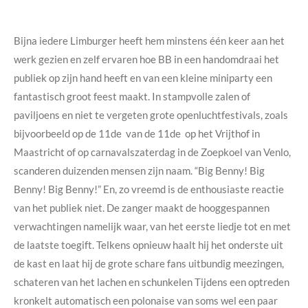
Bijna iedere Limburger heeft hem minstens één keer aan het
werk gezien en zelf ervaren hoe BB in een handomdraai het
publiek op zijn hand heeft en van een kleine miniparty een
fantastisch groot feest maakt. In stampvolle zalen of
paviljoens en niet te vergeten grote openluchtfestivals, zoals
bijvoorbeeld op de 11de van de 11de op het Vrijthof in
Maastricht of op carnavalszaterdag in de Zoepkoel van Venlo,
scanderen duizenden mensen zijn naam. “Big Benny! Big
Benny! Big Benny!” En, zo vreemd is de enthousiaste reactie
van het publiek niet. De zanger maakt de hooggespannen
verwachtingen namelijk waar, van het eerste liedje tot en met
de laatste toegift. Telkens opnieuw haalt hij het onderste uit
de kast en laat hij de grote schare fans uitbundig meezingen,
schateren van het lachen en schunkelen Tijdens een optreden
kronkelt automatisch een polonaise van soms wel een paar